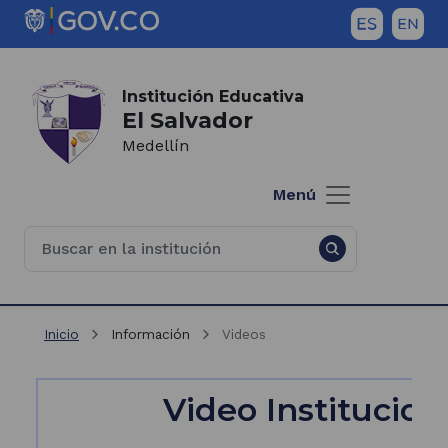
Saltar al contenido principal
Inicio del contenido principal
(Este
enlace
abrirá
Institución Educativa
El Salvador
una
nueva
Medellín
pestaña)
Menú
Inicio
Información
Videos
Video Institucion